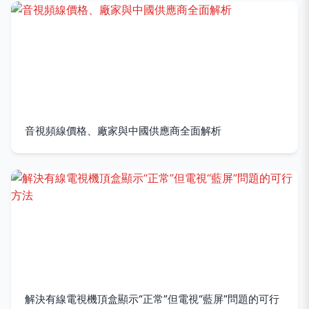
音視頻線價格、廠家與中國供應商全面解析
解決有線電視機頂盒顯示“正常”但電視“藍屏”問題的可行