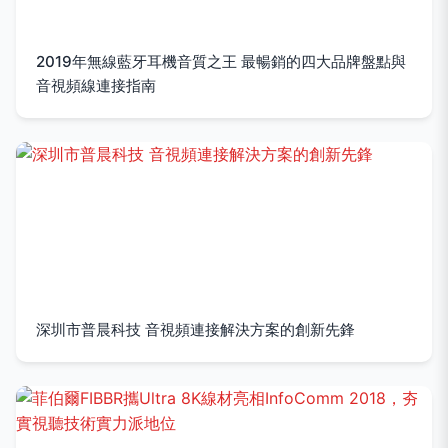
2019年無線藍牙耳機音質之王 最暢銷的四大品牌盤點與
音視頻線連接指南
深圳市普晨科技 音視頻連接解決方案的創新先鋒