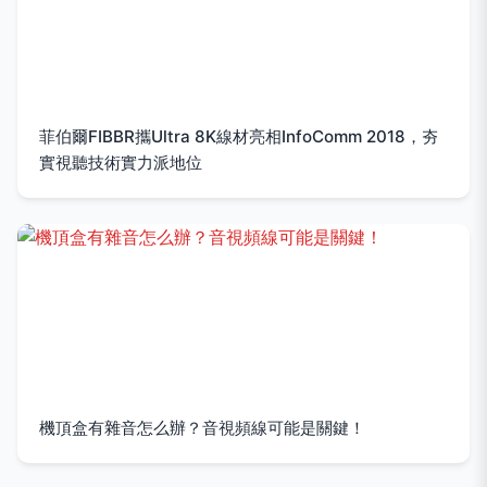
菲伯爾FIBBR攜Ultra 8K線材亮相InfoComm 2018，夯
實視聽技術實力派地位
機頂盒有雜音怎么辦？音視頻線可能是關鍵！