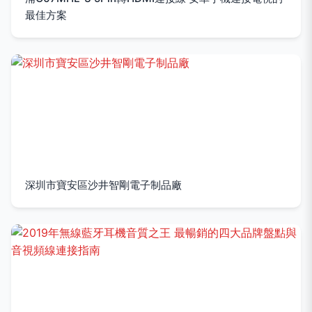
最佳方案
深圳市寶安區沙井智剛電子制品廠